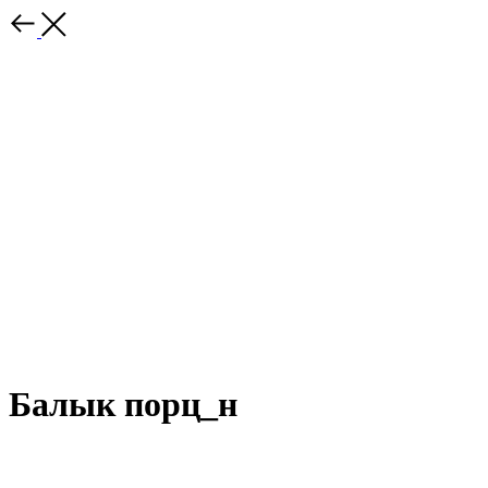
Балык порц_н