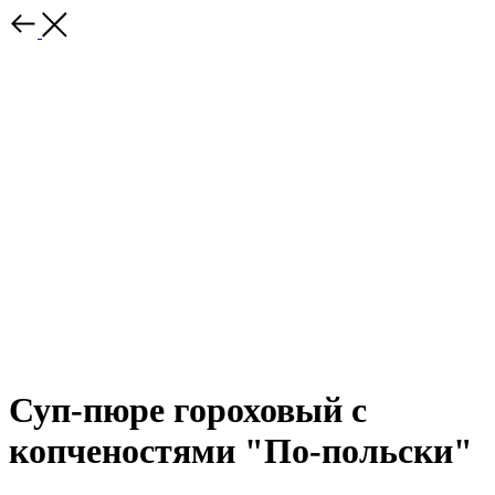
Суп-пюре гороховый с
копченостями "По-польски"